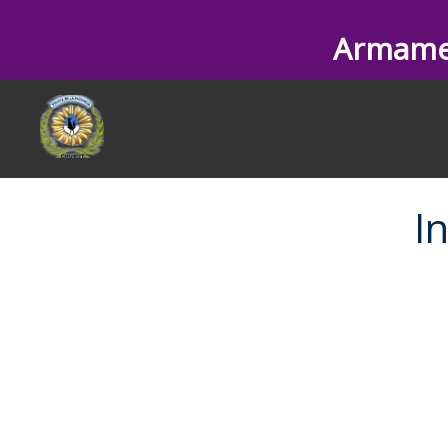
Armame
I